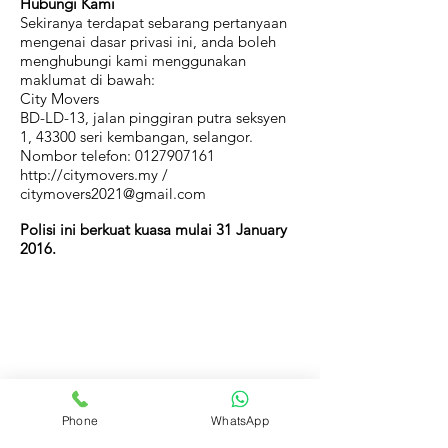
Hubungi Kami
Sekiranya terdapat sebarang pertanyaan
mengenai dasar privasi ini, anda boleh
menghubungi kami menggunakan
maklumat di bawah:
City Movers
BD-LD-13, jalan pinggiran putra seksyen
1, 43300 seri kembangan, selangor.
Nombor telefon: 0127907161
http://citymovers.my /
citymovers2021@gmail.com
Polisi ini berkuat kuasa mulai 31 January
2016.
Dapatkan Sebut Harga
PERCUMA
Hubungi kami sekarang untuk
sebut harga PERCUMA.Senang
Phone
WhatsApp
kan?