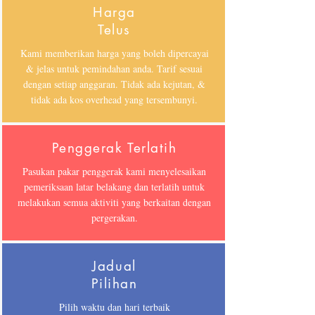
Harga
Telus
Kami memberikan harga yang boleh dipercayai
& jelas untuk pemindahan anda. Tarif sesuai
dengan setiap anggaran. Tidak ada kejutan, &
tidak ada kos overhead yang tersembunyi.
Penggerak Terlatih
Pasukan pakar penggerak kami menyelesaikan
pemeriksaan latar belakang dan terlatih untuk
melakukan semua aktiviti yang berkaitan dengan
pergerakan.
Jadual
Pilihan
Pilih waktu dan hari terbaik