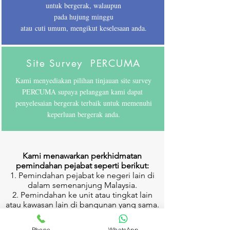
untuk bergerak, walaupun
pada hujung minggu
atau
cuti umum, mengikut keselesaan anda.
Site Survey PERCUMA
Kami menyediakan pilihan tinjauan site survey
PERCUMA supaya pelanggan kami dapat
penyelesaian bergerak terbaik untuk memenuhi
keperluan bergerak anda.
Kami menawarkan perkhidmatan
pemindahan pejabat seperti berikut:
Pemindahan pejabat ke negeri lain di
dalam semenanjung Malaysia.
Pemindahan ke unit atau tingkat lain
atau kawasan lain di bangunan yang sama.
Penempatan barang-barang niaga
pelanggan untuk sementara dan
Phone
WhatsApp