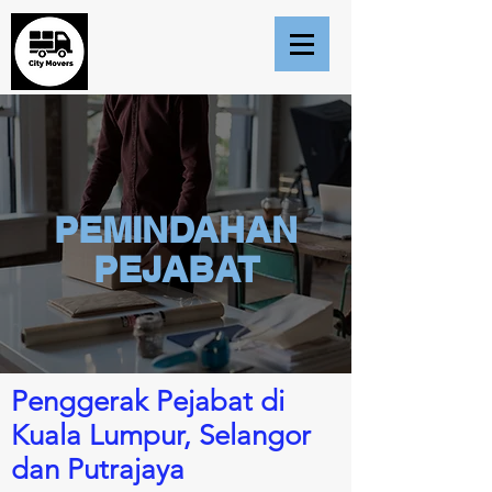
PEMINDAHAN
PEJABAT
Penggerak Pejabat di
Kuala Lumpur, Selangor
dan Putrajaya