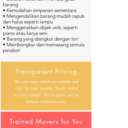
barang
• Kemudahan simpanan sementara
• Mengendalikan barang mudah rapuh
dan halus seperti lampu
• Menggerakkan objek unik, seperti
piano atau karya seni
• Barang yang diangkut dengan lori
• Membongkar dan memasang semula
perabot
Transparent Pricing
We give rates which are reliable and
clear for your transfer. Tariffs suited
to every budget. No surprises and no
hidden overhead costs.
Trained Movers for You